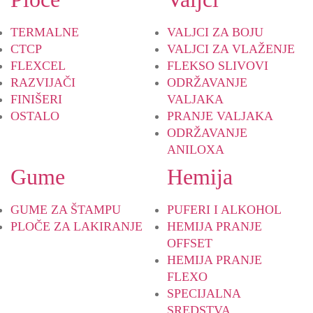
TERMALNE
VALJCI ZA BOJU
CTCP
VALJCI ZA VLAŽENJE
FLEXCEL
FLEKSO SLIVOVI
RAZVIJAČI
ODRŽAVANJE
FINIŠERI
VALJAKA
OSTALO
PRANJE VALJAKA
ODRŽAVANJE
ANILOXA
Gume
Hemija
GUME ZA ŠTAMPU
PUFERI I ALKOHOL
PLOČE ZA LAKIRANJE
HEMIJA PRANJE
OFFSET
HEMIJA PRANJE
FLEXO
SPECIJALNA
SREDSTVA