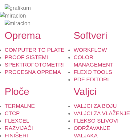
Oprema
Softveri
COMPUTER TO PLATE
WORKFLOW
PROOF SISTEMI
COLOR
SPEKTROFOTOMETRI
MANAGEMENT
PROCESNA OPREMA
FLEXO TOOLS
PDF EDITORI
Ploče
Valjci
TERMALNE
VALJCI ZA BOJU
CTCP
VALJCI ZA VLAŽENJE
FLEXCEL
FLEKSO SLIVOVI
RAZVIJAČI
ODRŽAVANJE
FINIŠERI
VALJAKA