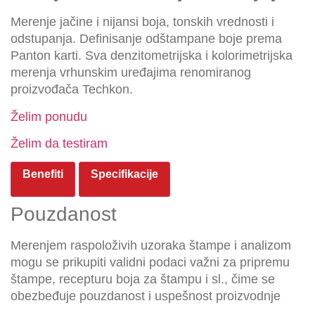
Merenje jačine i nijansi boja, tonskih vrednosti i
odstupanja. Definisanje odštampane boje prema
Panton karti. Sva denzitometrijska i kolorimetrijska
merenja vrhunskim uređajima renomiranog
proizvođača Techkon.
Želim ponudu
Želim da testiram
Benefiti
Specifikacije
Pouzdanost
Merenjem raspoloživih uzoraka štampe i analizom
mogu se prikupiti validni podaci važni za pripremu
štampe, recepturu boja za štampu i sl., čime se
obezbeđuje pouzdanost i uspešnost proizvodnje