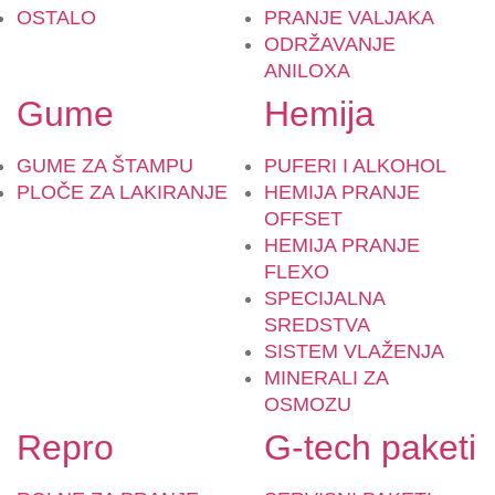
OSTALO
PRANJE VALJAKA
ODRŽAVANJE
ANILOXA
Gume
Hemija
GUME ZA ŠTAMPU
PUFERI I ALKOHOL
PLOČE ZA LAKIRANJE
HEMIJA PRANJE
OFFSET
HEMIJA PRANJE
FLEXO
SPECIJALNA
SREDSTVA
SISTEM VLAŽENJA
MINERALI ZA
OSMOZU
Repro
G-tech paketi