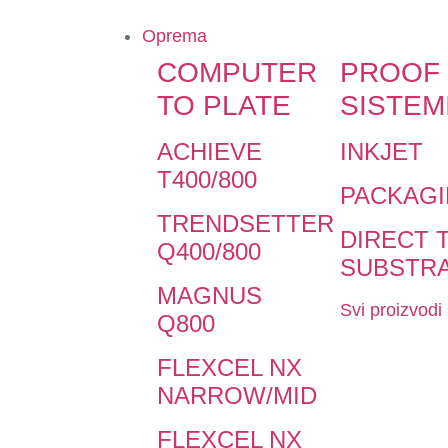
Oprema
COMPUTER
PROOF
TO PLATE
SISTEM
ACHIEVE
INKJET
T400/800
PACKAG
TRENDSETTER
DIRECT 
Q400/800
SUBSTR
MAGNUS
Svi proizvodi
Q800
FLEXCEL NX
NARROW/MID
FLEXCEL NX