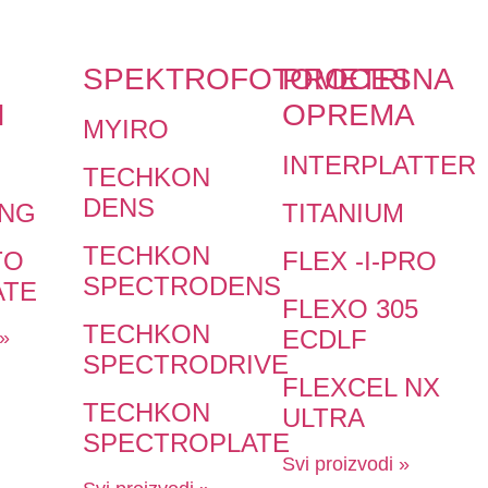
SPEKTROFOTOMETRI
PROCESNA
I
OPREMA
MYIRO
INTERPLATTER
TECHKON
DENS
ING
TITANIUM
TECHKON
TO
FLEX -I-PRO
SPECTRODENS
ATE
FLEXO 305
TECHKON
ECDLF
 »
SPECTRODRIVE
FLEXCEL NX
TECHKON
ULTRA
SPECTROPLATE
Svi proizvodi »