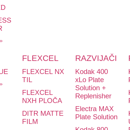
ED
ESS
R
 »
FLEXCEL
RAZVIJAČI
UE
FLEXCEL NX
Kodak 400
TIL
xLo Plate
 »
Solution +
FLEXCEL
Replenisher
NXH PLOČA
Electra MAX
DITR MATTE
Plate Solution
FILM
Kodak 800