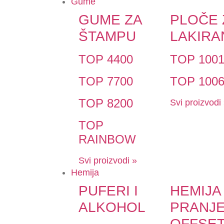
Gume
GUME ZA
PLOČE 
ŠTAMPU
LAKIRA
TOP 4400
TOP 100
TOP 7700
TOP 100
TOP 8200
Svi proizvodi
TOP
RAINBOW
Svi proizvodi »
Hemija
PUFERI I
HEMIJA
ALKOHOL
PRANJ
OFFSE