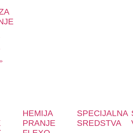
ZA
NJE
1
6
 »
HEMIJA
SPECIJALNA
E
PRANJE
SREDSTVA
T
FLEXO