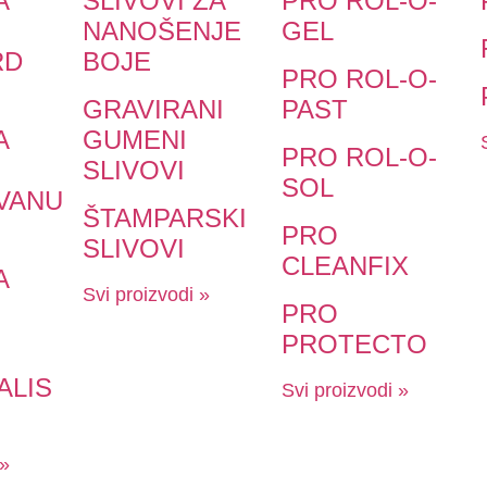
A
SLIVOVI ZA
PRO ROL-O-
NANOŠENJE
GEL
RD
BOJE
PRO ROL-O-
GRAVIRANI
PAST
A
GUMENI
PRO ROL-O-
SLIVOVI
SOL
VANU
ŠTAMPARSKI
PRO
SLIVOVI
CLEANFIX
A
Svi proizvodi »
PRO
PROTECTO
ALIS
Svi proizvodi »
 »