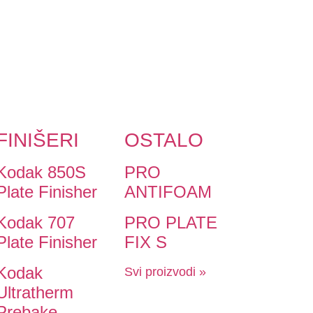
FINIŠERI
OSTALO
Kodak 850S
PRO
Plate Finisher
ANTIFOAM
Kodak 707
PRO PLATE
Plate Finisher
FIX S
Kodak
Svi proizvodi »
Ultratherm
Prebake