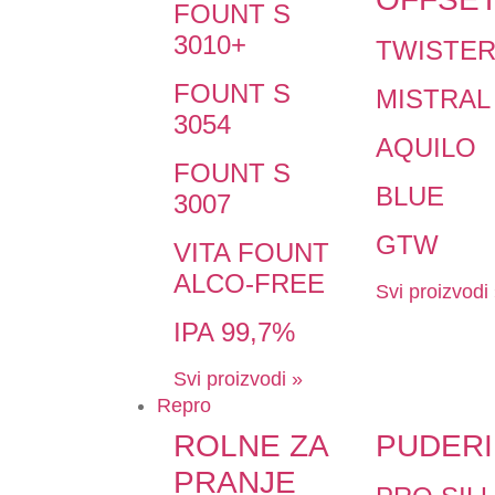
FOUNT S
3010+
TWISTE
FOUNT S
MISTRAL
3054
AQUILO
FOUNT S
BLUE
3007
GTW
VITA FOUNT
ALCO-FREE
Svi proizvodi
IPA 99,7%
Svi proizvodi »
Repro
ROLNE ZA
PUDERI
PRANJE