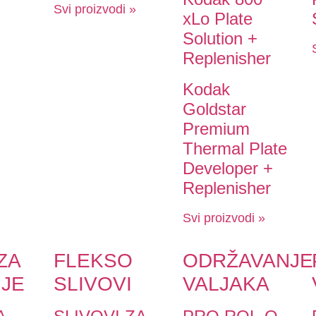
Svi proizvodi »
xLo Plate
Solution +
Replenisher
Kodak
Goldstar
Premium
Thermal Plate
Developer +
Replenisher
Svi proizvodi »
ZA
FLEKSO
ODRŽAVANJE
JE
SLIVOVI
VALJAKA