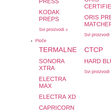
PRESS
CERTIFI
KODAK
ORIS PR
PREPS
MATCHE
Svi proizvodi »
Svi proizvodi
Ploče
TERMALNE
CTCP
SONORA
HARD BL
XTRA
Svi proizvodi
ELECTRA
MAX
ELECTRA XD
CAPRICORN