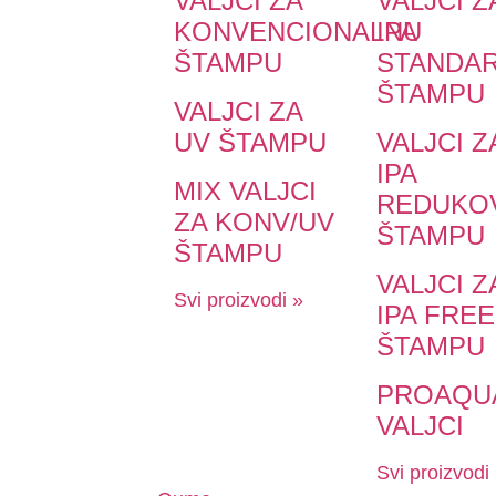
VALJCI ZA
VALJCI Z
KONVENCIONALNU
IPA
ŠTAMPU
STANDA
ŠTAMPU
VALJCI ZA
UV ŠTAMPU
VALJCI Z
IPA
MIX VALJCI
REDUKO
ZA KONV/UV
ŠTAMPU
ŠTAMPU
VALJCI Z
Svi proizvodi »
IPA FREE
ŠTAMPU
PROAQU
VALJCI
Svi proizvodi