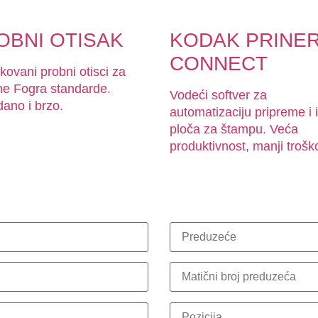
OBNI OTISAK
KODAK PRINE
CONNECT
ikovani probni otisci za
ne Fogra standarde.
Vodeći softver za
ano i brzo.
automatizaciju pripreme i 
ploča za štampu. Veća
produktivnost, manji trošk