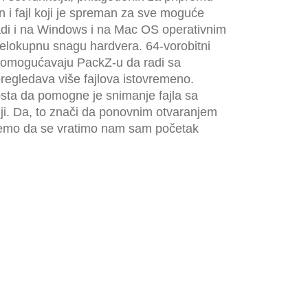
n i fajl koji je spreman za sve moguće
di i na Windows i na Mac OS operativnim
celokupnu snagu hardvera. 64-vorobitni
i omogućavaju PackZ-u da radi sa
regledava više fajlova istovremeno.
osta da pomogne je snimanje fajla sa
ji. Da, to znači da ponovnim otvaranjem
žemo da se vratimo nam sam početak