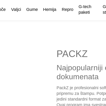
G-tech
G
oče
Valjci
Gume
Hemija
Repro
paketi
s
PACKZ
Najpopularniji
dokumenata
PackZ je profesionalni soft
pripremu za štampu. Potpu
jedini standardni format za
Ovaj program ima svestran