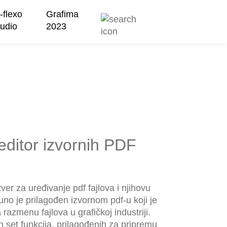
-flexo
Grafima
tudio
2023
 editor izvornih PDF
ver za uređivanje pdf fajlova i njihovu
no je prilagođen izvornom pdf-u koji je
 razmenu fajlova u grafičkoj industriji.
 set funkcija, prilagođenih za pripremu