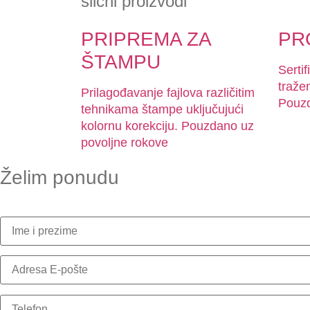
slični proizvodi
PRIPREMA ZA
PR
ŠTAMPU
Sertif
traže
Prilagođavanje fajlova različitim
Pouzd
tehnikama štampe uključujući
kolornu korekciju. Pouzdano uz
povoljne rokove
Želim ponudu