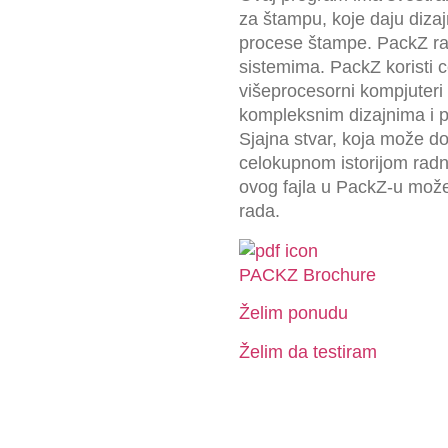
za štampu, koje daju dizaj
procese štampe. PackZ ra
sistemima. PackZ koristi 
višeprocesorni kompjuter
kompleksnim dizajnima i p
Sjajna stvar, koja može d
celokupnom istorijom radn
ovog fajla u PackZ-u mo
rada.
PACKZ Brochure
Želim ponudu
Želim da testiram