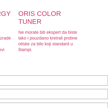
RGY
ORIS COLOR
TUNER
Ne morate biti ekspert da biste
izrade
lako i pouzdano kreirali probne
otiske za bilo koji standard u
ovi
štampi.