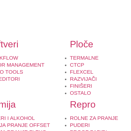
tveri
Ploče
KFLOW
TERMALNE
OR MANAGEMENT
CTCP
O TOOLS
FLEXCEL
EDITORI
RAZVIJAČI
FINIŠERI
OSTALO
mija
Repro
RI I ALKOHOL
ROLNE ZA PRANJE
JA PRANJE OFFSET
PUDERI