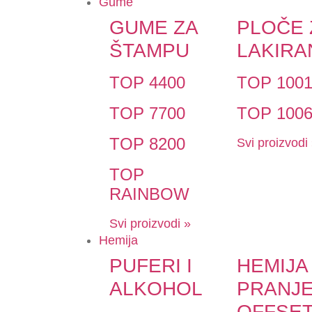
Gume
GUME ZA
PLOČE 
ŠTAMPU
LAKIRA
TOP 4400
TOP 100
TOP 7700
TOP 100
TOP 8200
Svi proizvodi
TOP
RAINBOW
Svi proizvodi »
Hemija
PUFERI I
HEMIJA
ALKOHOL
PRANJ
OFFSE