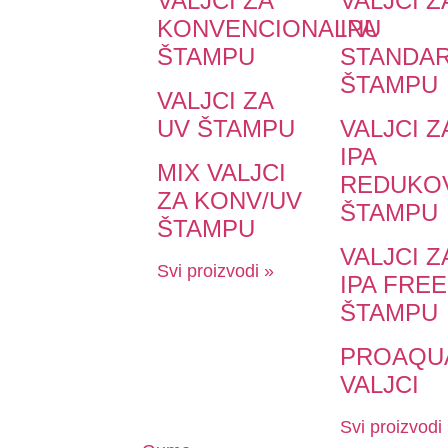
VALJCI ZA
VALJCI Z
KONVENCIONALNU
IPA
ŠTAMPU
STANDA
ŠTAMPU
VALJCI ZA
UV ŠTAMPU
VALJCI Z
IPA
MIX VALJCI
REDUKO
ZA KONV/UV
ŠTAMPU
ŠTAMPU
VALJCI Z
Svi proizvodi »
IPA FREE
ŠTAMPU
PROAQU
VALJCI
Svi proizvodi