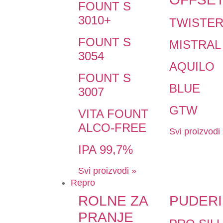
FOUNT S
3010+
TWISTE
FOUNT S
MISTRAL
3054
AQUILO
FOUNT S
BLUE
3007
GTW
VITA FOUNT
ALCO-FREE
Svi proizvodi
IPA 99,7%
Svi proizvodi »
Repro
ROLNE ZA
PUDERI
PRANJE