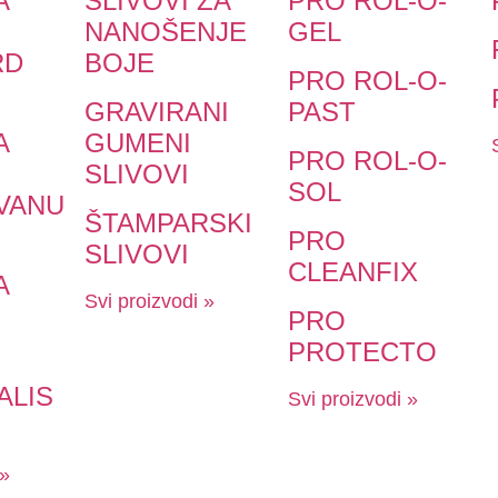
A
SLIVOVI ZA
PRO ROL-O-
NANOŠENJE
GEL
RD
BOJE
PRO ROL-O-
GRAVIRANI
PAST
A
GUMENI
PRO ROL-O-
SLIVOVI
SOL
VANU
ŠTAMPARSKI
PRO
SLIVOVI
CLEANFIX
A
Svi proizvodi »
PRO
PROTECTO
ALIS
Svi proizvodi »
 »