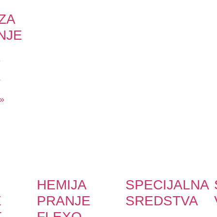
ZA
NJE
1
6
 »
HEMIJA
SPECIJALNA
E
PRANJE
SREDSTVA
T
FLEXO