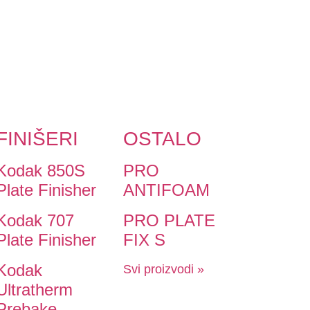
FINIŠERI
OSTALO
Kodak 850S
PRO
Plate Finisher
ANTIFOAM
Kodak 707
PRO PLATE
Plate Finisher
FIX S
Kodak
Svi proizvodi »
Ultratherm
Prebake