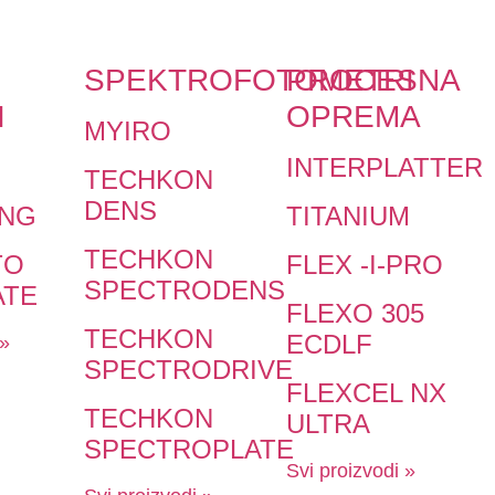
SPEKTROFOTOMETRI
PROCESNA
I
OPREMA
MYIRO
INTERPLATTER
TECHKON
DENS
ING
TITANIUM
TECHKON
TO
FLEX -I-PRO
SPECTRODENS
ATE
FLEXO 305
TECHKON
ECDLF
 »
SPECTRODRIVE
FLEXCEL NX
TECHKON
ULTRA
SPECTROPLATE
Svi proizvodi »