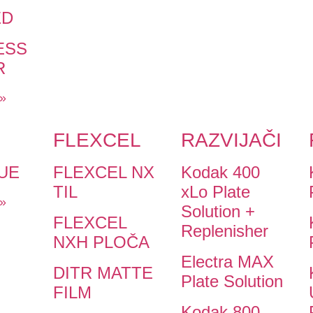
ED
ESS
R
 »
FLEXCEL
RAZVIJAČI
UE
FLEXCEL NX
Kodak 400
TIL
xLo Plate
 »
Solution +
FLEXCEL
Replenisher
NXH PLOČA
Electra MAX
DITR MATTE
Plate Solution
FILM
Kodak 800