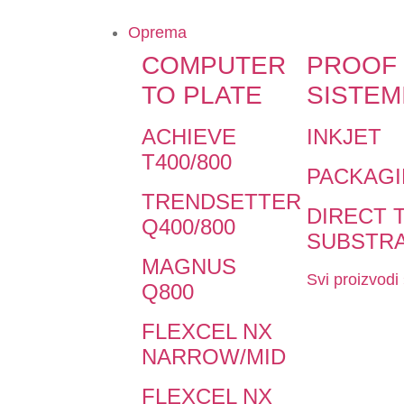
Oprema
COMPUTER
PROOF
TO PLATE
SISTEM
ACHIEVE
INKJET
T400/800
PACKAG
TRENDSETTER
DIRECT 
Q400/800
SUBSTR
MAGNUS
Svi proizvodi
Q800
FLEXCEL NX
NARROW/MID
FLEXCEL NX