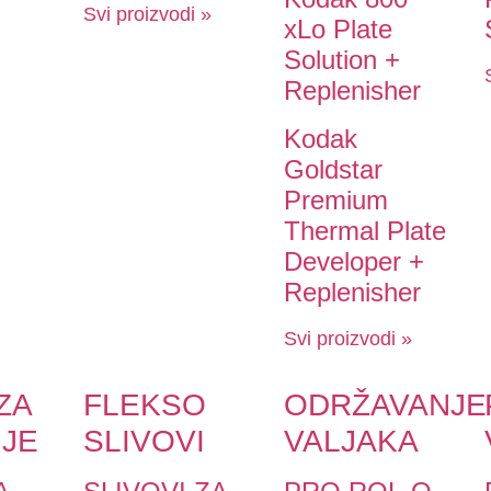
Svi proizvodi »
xLo Plate
Solution +
Replenisher
Kodak
Goldstar
Premium
Thermal Plate
Developer +
Replenisher
Svi proizvodi »
ZA
FLEKSO
ODRŽAVANJE
JE
SLIVOVI
VALJAKA