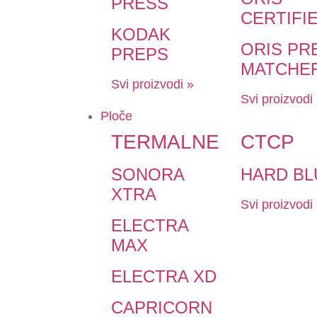
PRESS
CERTIFI
KODAK
ORIS PR
PREPS
MATCHE
Svi proizvodi »
Svi proizvodi
Ploče
TERMALNE
CTCP
SONORA
HARD BL
XTRA
Svi proizvodi
ELECTRA
MAX
ELECTRA XD
CAPRICORN