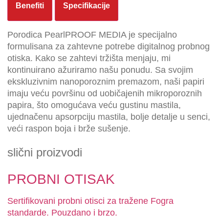
Benefiti
Specifikacije
Porodica PearlPROOF MEDIA je specijalno
formulisana za zahtevne potrebe digitalnog probnog
otiska. Kako se zahtevi tržišta menjaju, mi
kontinuirano ažuriramo našu ponudu. Sa svojim
ekskluzivnim nanoporoznim premazom, naši papiri
imaju veću površinu od uobičajenih mikroporoznih
papira, što omogućava veću gustinu mastila,
ujednačenu apsorpciju mastila, bolje detalje u senci,
veći raspon boja i brže sušenje.
slični proizvodi
PROBNI OTISAK
Sertifikovani probni otisci za tražene Fogra
standarde. Pouzdano i brzo.