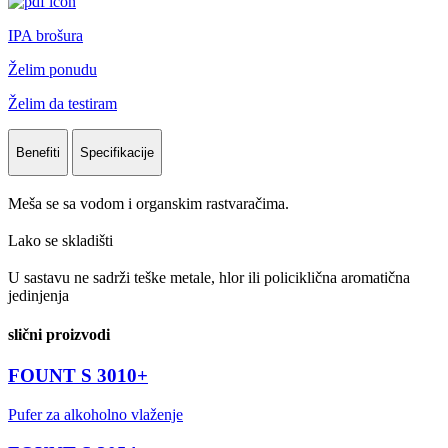
IPA brošura
Želim ponudu
Želim da testiram
Benefiti
Specifikacije
Meša se sa vodom i organskim rastvaračima.
Lako se skladišti
U sastavu ne sadrži teške metale, hlor ili policiklična aromatična
jedinjenja
slični proizvodi
FOUNT S 3010+
Pufer za alkoholno vlaženje