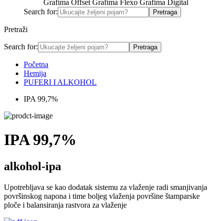
Grafima Offset
Grafima Flexo
Grafima Digital
Search for:
Pretraži
Search for:
Početna
Hemija
PUFERI I ALKOHOL
IPA 99,7%
IPA 99,7%
alkohol-ipa
Upotrebljava se kao dodatak sistemu za vlaženje radi smanjivanja
površinskog napona i time boljeg vlaženja površine štamparske
ploče i balansiranja rastvora za vlaženje