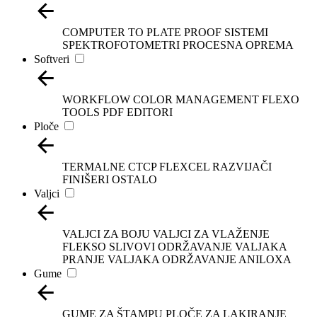
COMPUTER TO PLATE
PROOF SISTEMI
SPEKTROFOTOMETRI
PROCESNA OPREMA
Softveri
WORKFLOW
COLOR MANAGEMENT
FLEXO
TOOLS
PDF EDITORI
Ploče
TERMALNE
CTCP
FLEXCEL
RAZVIJAČI
FINIŠERI
OSTALO
Valjci
VALJCI ZA BOJU
VALJCI ZA VLAŽENJE
FLEKSO SLIVOVI
ODRŽAVANJE VALJAKA
PRANJE VALJAKA
ODRŽAVANJE ANILOXA
Gume
GUME ZA ŠTAMPU
PLOČE ZA LAKIRANJE