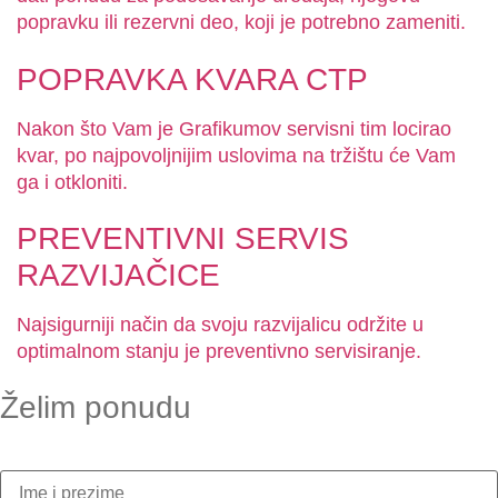
popravku ili rezervni deo, koji je potrebno zameniti.
POPRAVKA KVARA CTP
Nakon što Vam je Grafikumov servisni tim locirao
kvar, po najpovoljnijim uslovima na tržištu će Vam
ga i otkloniti.
PREVENTIVNI SERVIS
RAZVIJAČICE
Najsigurniji način da svoju razvijalicu održite u
optimalnom stanju je preventivno servisiranje.
Želim ponudu