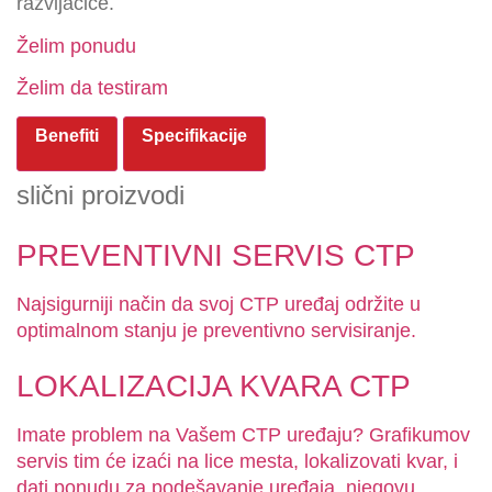
razvijačice.
Želim ponudu
Želim da testiram
Benefiti
Specifikacije
slični proizvodi
PREVENTIVNI SERVIS CTP
Najsigurniji način da svoj CTP uređaj održite u
optimalnom stanju je preventivno servisiranje.
LOKALIZACIJA KVARA CTP
Imate problem na Vašem CTP uređaju? Grafikumov
servis tim će izaći na lice mesta, lokalizovati kvar, i
dati ponudu za podešavanje uređaja, njegovu