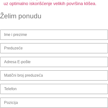
uz optimalno iskorišćenje velikih površina klišea.
Želim ponudu