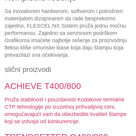
Sa inovativnim hardverom, softverom i potrošnim
materijalom dizajniranim da rade besprekorno
zajedno, FLEXCEL NX Sistem pruža jednu moćnu
performansu. Zajedno sa servisnom podrškom
Grafikuma imaćete najbolje rešenje za proizvodnju
flekso kliše vrhunske klase koja daju štampu koja
prevazilazi sva očekivanja.
slični proizvodi
ACHIEVE T400/800
Pruža stabilnost i pouzdanost Kodakove termalne
CTP tehnologije po izuzetnoj prihvatljivoj ceni,
omogućavajući vam da obezbedite kvalitet štampe
koji se izdvaja od konkurencije.