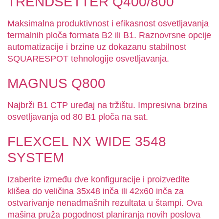
TRENDSETTER Q400/800
Maksimalna produktivnost i efikasnost osvetljavanja
termalnih ploča formata B2 ili B1. Raznovrsne opcije
automatizacije i brzine uz dokazanu stabilnost
SQUARESPOT tehnologije osvetljavanja.
MAGNUS Q800
Najbrži B1 CTP uređaj na tržištu. Impresivna brzina
osvetljavanja od 80 B1 ploča na sat.
FLEXCEL NX WIDE 3548
SYSTEM
Izaberite između dve konfiguracije i proizvedite
klišea do veličina 35x48 inča ili 42x60 inča za
ostvarivanje nenadmašnih rezultata u štampi. Ova
mašina pruža pogodnost planiranja novih poslova