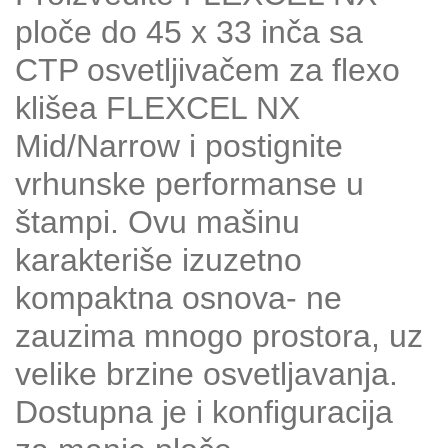
ploče do 45 x 33 inča sa
CTP osvetljivačem za flexo
klišea FLEXCEL NX
Mid/Narrow i postignite
vrhunske performanse u
štampi. Ovu mašinu
karakteriše izuzetno
kompaktna osnova- ne
zauzima mnogo prostora, uz
velike brzine osvetljavanja.
Dostupna je i konfiguracija