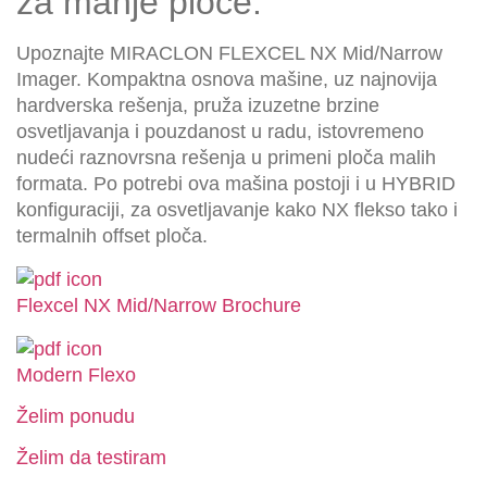
za manje ploče.
Upoznajte MIRACLON FLEXCEL NX Mid/Narrow
Imager. Kompaktna osnova mašine, uz najnovija
hardverska rešenja, pruža izuzetne brzine
osvetljavanja i pouzdanost u radu, istovremeno
nudeći raznovrsna rešenja u primeni ploča malih
formata. Po potrebi ova mašina postoji i u HYBRID
konfiguraciji, za osvetljavanje kako NX flekso tako i
termalnih offset ploča.
Flexcel NX Mid/Narrow Brochure
Modern Flexo
Želim ponudu
Želim da testiram