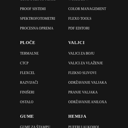
PROOF SISTEMI
COLOR MANAGEMENT
SPEKTROFOTOMETRI
FLEXO TOOLS
PROCESNA OPREMA
PDF EDITORI
PLOČE
VALJCI
TERMALNE
VALJCI ZA BOJU
CTCP
VALJCI ZA VLAŽENJE
FLEXCEL
FLEKSO SLIVOVI
RAZVIJAČI
ODRŽAVANJE VALJAKA
FINIŠERI
PRANJE VALJAKA
OSTALO
ODRŽAVANJE ANILOXA
GUME
HEMIJA
GUME ZA ŠTAMPU
PUFERI I ALKOHOL