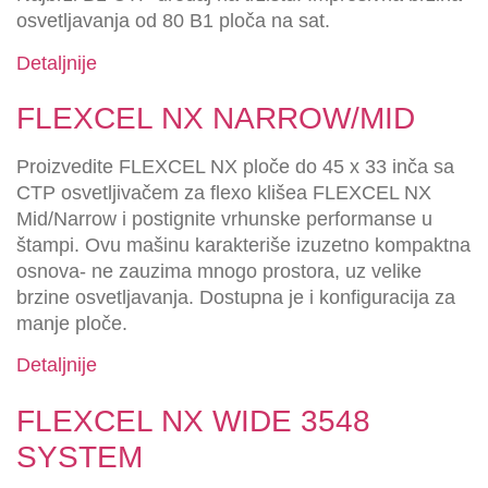
osvetljavanja od 80 B1 ploča na sat.
Detaljnije
FLEXCEL NX NARROW/MID
Proizvedite FLEXCEL NX ploče do 45 x 33 inča sa
CTP osvetljivačem za flexo klišea FLEXCEL NX
Mid/Narrow i postignite vrhunske performanse u
štampi. Ovu mašinu karakteriše izuzetno kompaktna
osnova- ne zauzima mnogo prostora, uz velike
brzine osvetljavanja. Dostupna je i konfiguracija za
manje ploče.
Detaljnije
FLEXCEL NX WIDE 3548
SYSTEM