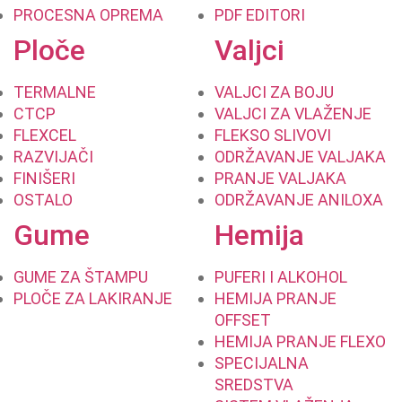
PROCESNA OPREMA
PDF EDITORI
Ploče
Valjci
TERMALNE
VALJCI ZA BOJU
CTCP
VALJCI ZA VLAŽENJE
FLEXCEL
FLEKSO SLIVOVI
RAZVIJAČI
ODRŽAVANJE VALJAKA
FINIŠERI
PRANJE VALJAKA
OSTALO
ODRŽAVANJE ANILOXA
Gume
Hemija
GUME ZA ŠTAMPU
PUFERI I ALKOHOL
PLOČE ZA LAKIRANJE
HEMIJA PRANJE
OFFSET
HEMIJA PRANJE FLEXO
SPECIJALNA
SREDSTVA