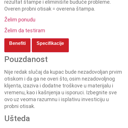
rezultat štampe i eliminišite buduće probleme.
Overen probni otisak = overena štampa.
Želim ponudu
Želim da testiram
Benefiti
Specifikacije
Pouzdanost
Nije redak slučaj da kupac bude nezadovoljan prvim
otiskom i da ga ne overi što, osim nezadovoljnog
klijenta, izaziva i dodatne troškove u materijalu i
vremenu, kao i kašnjenja u isporuci. Izbegnite sve
ovo uz veoma razumnu i isplativu investiciju u
probni otisak.
Ušteda