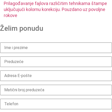
Prilagođavanje fajlova različitim tehnikama štampe
uključujući kolornu korekciju. Pouzdano uz povoljne
rokove
Želim ponudu