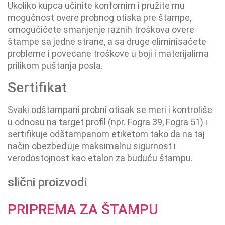
Ukoliko kupca učinite konfornim i pružite mu
mogućnost overe probnog otiska pre štampe,
omogućićete smanjenje raznih troškova overe
štampe sa jedne strane, a sa druge eliminisaćete
probleme i povećane troškove u boji i materijalima
prilikom puštanja posla.
Sertifikat
Svaki odštampani probni otisak se meri i kontroliše
u odnosu na target profil (npr. Fogra 39, Fogra 51) i
sertifikuje odštampanom etiketom tako da na taj
način obezbeđuje maksimalnu sigurnost i
verodostojnost kao etalon za buduću štampu.
slični proizvodi
PRIPREMA ZA ŠTAMPU