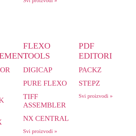
Svi proizvodi »
FLEXO
PDF
EMENT
TOOLS
EDITORI
LOR
DIGICAP
PACKZ
PURE FLEXO
STEPZ
TIFF
Svi proizvodi »
K
ASSEMBLER
NX CENTRAL
X
Svi proizvodi »