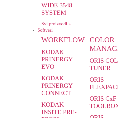
WIDE 3548
SYSTEM
Svi proizvodi »
Softveri
WORKFLOW
COLOR
MANAG
KODAK
PRINERGY
ORIS CO
EVO
TUNER
KODAK
ORIS
PRINERGY
FLEXPAC
CONNECT
ORIS CxF
KODAK
TOOLBO
INSITE PRE-
ORIS