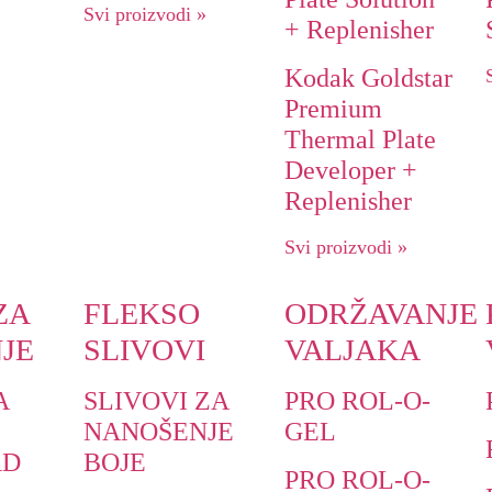
Svi proizvodi »
+ Replenisher
Kodak Goldstar
Premium
Thermal Plate
Developer +
Replenisher
Svi proizvodi »
ZA
FLEKSO
ODRŽAVANJE
JE
SLIVOVI
VALJAKA
A
SLIVOVI ZA
PRO ROL-O-
NANOŠENJE
GEL
RD
BOJE
PRO ROL-O-