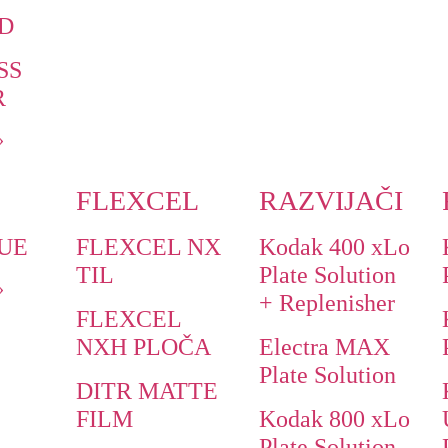
ED
SS
R
»
FLEXCEL
RAZVIJAČI
UE
FLEXCEL NX
Kodak 400 xLo
TIL
Plate Solution
»
+ Replenisher
FLEXCEL
NXH PLOČA
Electra MAX
Plate Solution
DITR MATTE
FILM
Kodak 800 xLo
Plate Solution