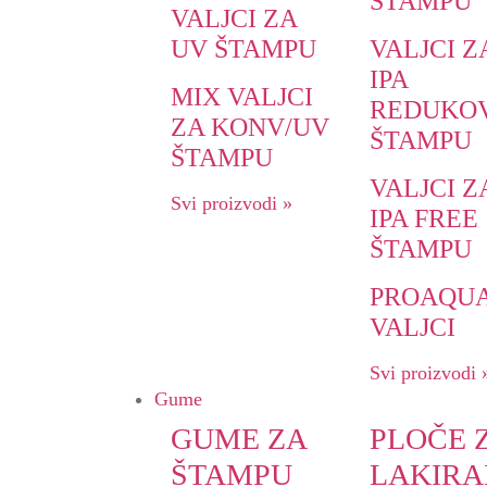
ŠTAMPU
VALJCI ZA
UV ŠTAMPU
VALJCI Z
IPA
MIX VALJCI
REDUKO
ZA KONV/UV
ŠTAMPU
ŠTAMPU
VALJCI Z
Svi proizvodi »
IPA FREE
ŠTAMPU
PROAQUA
VALJCI
Svi proizvodi 
Gume
GUME ZA
PLOČE 
ŠTAMPU
LAKIRA