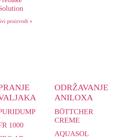
Solution
Svi proizvodi »
PRANJE
ODRŽAVANJE
VALJAKA
ANILOXA
PURIDUMP
BÖTTCHER
CREME
FR 1000
AQUASOL