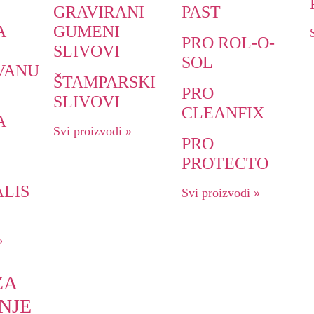
GRAVIRANI
PAST
A
GUMENI
PRO ROL-O-
SLIVOVI
SOL
VANU
ŠTAMPARSKI
PRO
SLIVOVI
CLEANFIX
A
Svi proizvodi »
PRO
PROTECTO
LIS
Svi proizvodi »
»
ZA
NJE