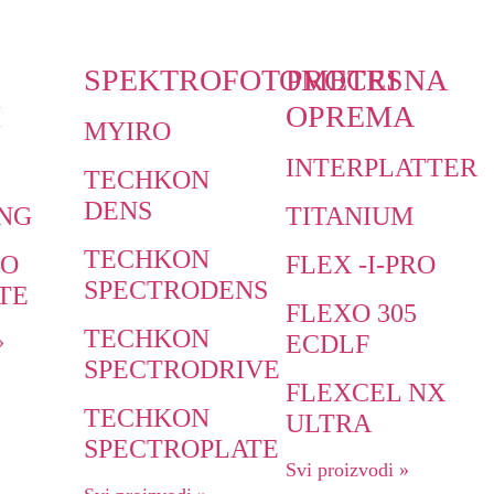
SPEKTROFOTOMETRI
PROCESNA
I
OPREMA
MYIRO
INTERPLATTER
TECHKON
DENS
NG
TITANIUM
TECHKON
TO
FLEX -I-PRO
SPECTRODENS
TE
FLEXO 305
TECHKON
ECDLF
»
SPECTRODRIVE
FLEXCEL NX
TECHKON
ULTRA
SPECTROPLATE
Svi proizvodi »