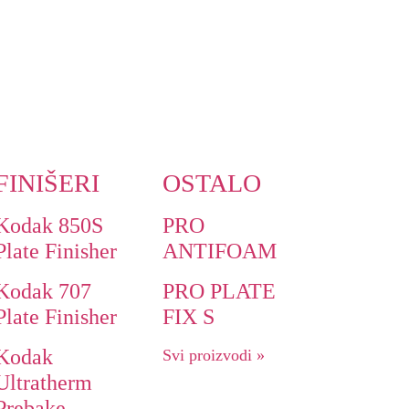
FINIŠERI
OSTALO
Kodak 850S
PRO
Plate Finisher
ANTIFOAM
Kodak 707
PRO PLATE
Plate Finisher
FIX S
Kodak
Svi proizvodi »
Ultratherm
Prebake