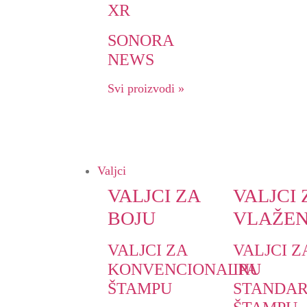
XR
SONORA
NEWS
Svi proizvodi »
Valjci
VALJCI ZA
VALJCI 
BOJU
VLAŽEN
VALJCI ZA
VALJCI Z
KONVENCIONALNU
IPA
ŠTAMPU
STANDA