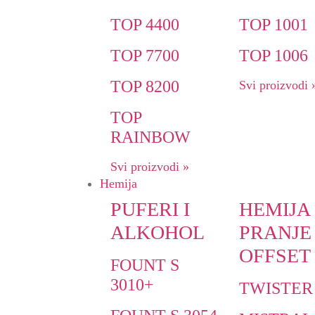
TOP 4400
TOP 1001
TOP 7700
TOP 1006
TOP 8200
Svi proizvodi 
TOP
RAINBOW
Svi proizvodi »
Hemija
PUFERI I
HEMIJA
ALKOHOL
PRANJE
OFFSET
FOUNT S
3010+
TWISTER