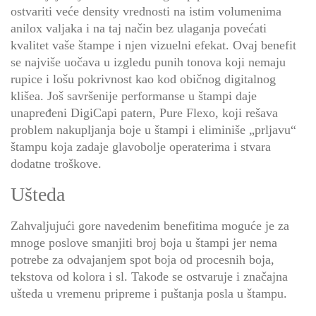
ostvariti veće density vrednosti na istim volumenima
anilox valjaka i na taj način bez ulaganja povećati
kvalitet vaše štampe i njen vizuelni efekat. Ovaj benefit
se najviše uočava u izgledu punih tonova koji nemaju
rupice i lošu pokrivnost kao kod običnog digitalnog
klišea. Još savršenije performanse u štampi daje
unapređeni DigiCapi patern, Pure Flexo, koji rešava
problem nakupljanja boje u štampi i eliminiše „prljavu“
štampu koja zadaje glavobolje operaterima i stvara
dodatne troškove.
Ušteda
Zahvaljujući gore navedenim benefitima moguće je za
mnoge poslove smanjiti broj boja u štampi jer nema
potrebe za odvajanjem spot boja od procesnih boja,
tekstova od kolora i sl. Takođe se ostvaruje i značajna
ušteda u vremenu pripreme i puštanja posla u štampu.